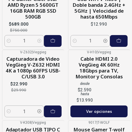
AMD Ryzen 5 5600GT
Doble banda 2.4GHz +
16GB RAM RGB SSD
5GHz | Velocidad de
500GB
hasta 650Mbps
$689.000
$12.990
$750.000
Cantidad
Cantidad
V-Z632
|
Veggieg
V-H10
|
Veggieg
-23%
OFF
Capturadora de Video
Cable HDMI 2.0
VegGieg V-Z632 HDMI
VegGieg 4K 60Hz
4K a 1080p 60FPS USB-
18Gbps para TV,
C/USB 3.0
Monitor y Consolas
$22.990
desde
$2.590
$29.990
hasta
$13.990
Ver opciones
Cantidad
V-K308
|
Veggieg
9017
|
T-WOLF
-12%
OFF
-37%
OFF
Adaptador USB TIPO C
Mouse Gamer T-wolf
Agotado