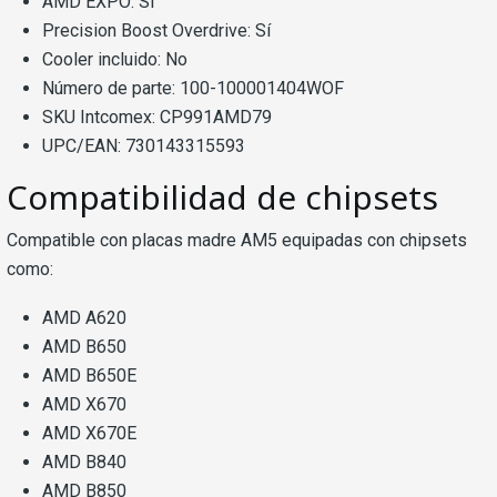
AMD EXPO: Sí
Precision Boost Overdrive: Sí
Cooler incluido: No
Número de parte: 100-100001404WOF
SKU Intcomex: CP991AMD79
UPC/EAN: 730143315593
Compatibilidad de chipsets
Compatible con placas madre AM5 equipadas con chipsets
como:
AMD A620
AMD B650
AMD B650E
AMD X670
AMD X670E
AMD B840
AMD B850