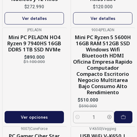
$272.990
$120.000
Ver detalles
Ver detalles
|
PELADN
9004
|
PELADN
-19%
OFF
-14%
OFF
Mini PC PELADN HO4
Mini PC Ryzen 5 5600H
Ryzen 9 7940HS 16GB
16GB RAM 512GB SSD
DDR5 1TB SSD NVMe
Windows Wifi
Bluetooth HDMI
$890.000
Oficina Empresa Rapido
$1.100.000
Computador
Compacto Escritorio
Negocio Multitarea
Bajo Consumo Alto
Rendimiento
$510.000
$590.000
Ver opciones
Cantidad
9007
|
CoreForce
V-K650
|
Veggieg
-8%
OFF
PC Gamer Ciber Star
USB WiFi V-K650 |