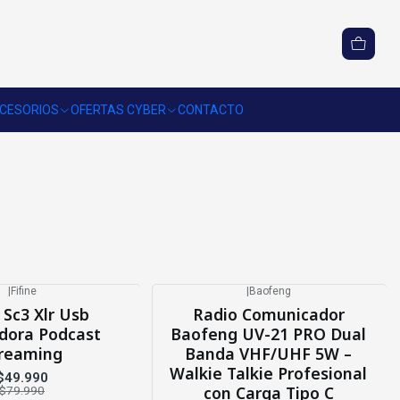
CESORIOS
OFERTAS CYBER
CONTACTO
|
Fifine
|
Baofeng
-20%
OFF
 Sc3 Xlr Usb
Radio Comunicador
dora Podcast
Baofeng UV-21 PRO Dual
reaming
Banda VHF/UHF 5W –
Walkie Talkie Profesional
$49.990
con Carga Tipo C
$79.990