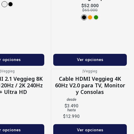
$52.000
$65.000
r opciones
Ver opciones
|
Veggieg
|
Veggieg
I 2.1 Veggieg 8K
Cable HDMI Veggieg 4K
120Hz / 2K 240Hz
60Hz V2.0 para TV, Monitor
 Ultra HD
y Consolas
desde
$3.490
hasta
$12.990
r opciones
Ver opciones