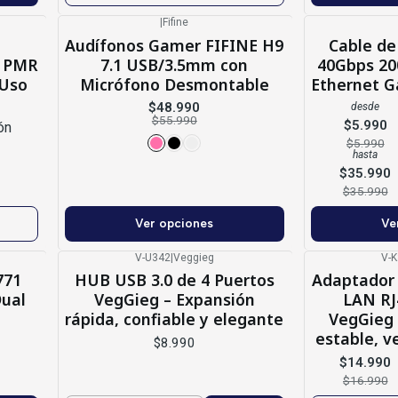
|
Fifine
-13%
OFF
-11%
OFF
e
Audífonos Gamer FIFINE H9
Cable de
F PMR
7.1 USB/3.5mm con
40Gbps 20
 Uso
Micrófono Desmontable
Ethernet G
$48.990
desde
$55.990
$5.990
ón
$5.990
hasta
$35.990
$35.990
Ver opciones
Ve
V-U342
|
Veggieg
V-
-12%
OFF
771
HUB USB 3.0 de 4 Puertos
Adaptador 
Agotado
ual
VegGieg – Expansión
LAN RJ
rápida, confiable y elegante
VegGieg 
estable, 
$8.990
$14.990
$16.990