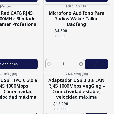
|
Veggieg
1007
|
BAOFENG
-25%
OFF
 Red CAT8 RJ45
Micrófono Audífono Para
00MHz Blindado
Radios Wakie Talkie
amer Profesional
Baofeng
$4.500
$5.990
r opciones
Cantidad
K308
|
Veggieg
V-K306
|
Veggieg
-19%
OFF
USB TIPO C 3.0 a
Adaptador USB 3.0 a LAN
45 1000Mbps
RJ45 1000Mbps VegGieg –
– Conectividad
Conectividad estable,
velocidad máxima
velocidad máxima
$12.990
$15.990