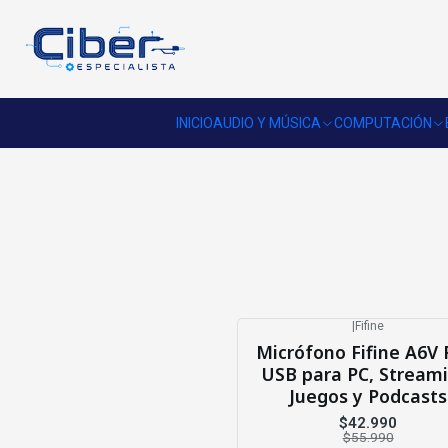
INICIO
AUDIO Y MÚSICA
COMPUTACIÓN
|
Fifine
-23%
OFF
Micrófono Fifine A6V
USB para PC, Streami
Juegos y Podcasts
$42.990
$55.990