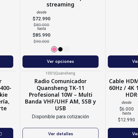
streaming
desde
$72.990
$80.000
hasta
$85.990
$90.000
Ver opciones
Ve
1001
|
Quansheng
-25%
OFF
r
Radio Comunicador
Cable HDM
Agotado
400-
Quansheng TK-11
60Hz / 4K 
kie
Profesional 10W – Multi
HDR+
ría,
Banda VHF/UHF AM, SSB y
desde
rte
USB
$6.000
hasta
Disponible para cotización
$12.990
Ver detalles
Ve