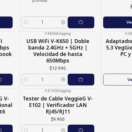
$19.990
Ve
Cantidad
V-K650
|
Veggieg
V-U
Agotado
i
USB WiFi V-K650 | Doble
Adaptador
Mbps
banda 2.4GHz + 5GHz |
5.3 VegGi
ebook
Velocidad de hasta
PC y
650Mbps
$12.990
Ve
Cantidad
V-E102
|
Veggieg
G V-
Tester de Cable VeggieG V-
ional
E102 | Verificador LAN
t6
RJ45/RJ11
$9.900