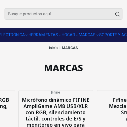
🚚 Envío gratis sobre $50.000 en R.M.
Revisar comunas
ELECTRÓNICA
HERRAMIENTAS
HOGAR
MARCAS
SOPORTE Y AC
Inicio
MARCAS
MARCAS
|
Fifine
-9%
OFF
-38%
OFF
 RGB
Micrófono dinámico FIFINE
Fifine
ng,
AmpliGame AM8 USB/XLR
Mezcla
con RGB, silenciamiento
St
táctil, controles de E/S y
monitoreo en vivo para