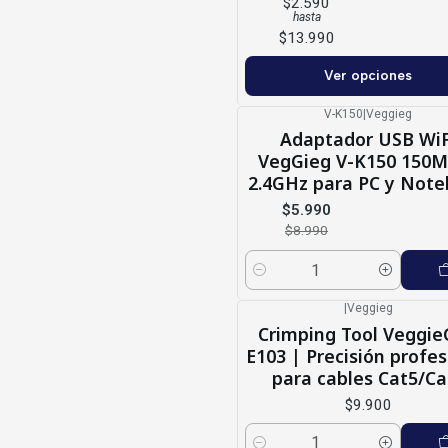
$2.590
hasta
$13.990
Ver opciones
V-K150
|
Veggieg
-33%
OFF
Adaptador USB WiF
VegGieg V-K150 150
2.4GHz para PC y Not
$5.990
$8.990
Cantidad
|
Veggieg
Crimping Tool Veggie
E103 | Precisión profes
para cables Cat5/Ca
$9.900