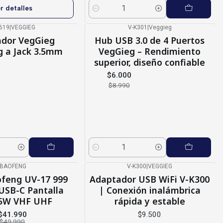
r detalles
Cantidad
619
|
VEGGIEG
V-K301
|
Veggieg
-33%
OFF
dor VegGieg
Hub USB 3.0 de 4 Puertos
g a Jack 3.5mm
VegGieg – Rendimiento
superior, diseño confiable
$6.000
$8.990
Cantidad
BAOFENG
V-K300
|
VEGGIEG
ofeng UV-17 999
Adaptador USB WiFi V-K300
USB-C Pantalla
| Conexión inalámbrica
 5W VHF UHF
rápida y estable
$41.990
$9.500
$49.990