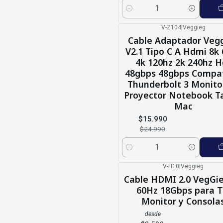
Cantidad
V-Z104
|
Veggieg
-36%
OFF
Cable Adaptador Veg
V2.1 Tipo C A Hdmi 8k
4k 120hz 2k 240hz H
48gbps 48gbps Compat
Thunderbolt 3 Monito
Proyector Notebook T
Mac
$15.990
$24.990
Cantidad
V-H10
|
Veggieg
Cable HDMI 2.0 VegGi
60Hz 18Gbps para T
Monitor y Consola
desde