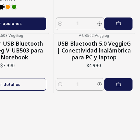
r opciones
Cantidad
B503
|
VegGieg
V-UB502
|
Veggieg
 USB Bluetooth
USB Bluetooth 5.0 VeggieG
eg V-UB503 para
| Conectividad inalámbrica
 Notebook
para PC y laptop
$7.990
$4.990
r detalles
Cantidad