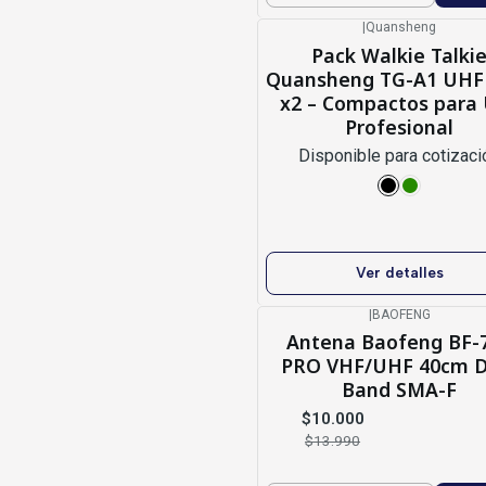
|
Quansheng
-12%
OFF
Pack Walkie Talki
Agotado
Quansheng TG-A1 UH
x2 – Compactos para
Profesional
Disponible para cotizaci
Ver detalles
|
BAOFENG
-29%
OFF
Antena Baofeng BF-
PRO VHF/UHF 40cm D
Band SMA-F
$10.000
$13.990