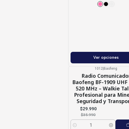
Ver opciones
1012
|
Baofeng
-17%
OFF
Radio Comunicado
Baofeng BF-1909 UHF 
520 MHz – Walkie Tal
Profesional para Mine
Seguridad y Transpo
$29.990
$35.990
Cantidad