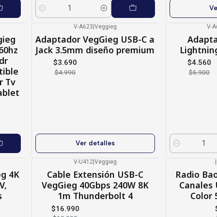
Ve
Cantidad
V-A623
|
Veggieg
V-A
-26%
OFF
-23%
OFF
gieg
Adaptador VegGieg USB-C a
Adapta
Agotado
 60hz
Jack 3.5mm diseño premium
Lightnin
dr
$3.690
$4.560
ible
$4.990
$5.900
r Tv
ablet
Ver detalles
Cantidad
V-U412
|
Veggieg
|
-15%
OFF
-16%
OFF
eg 4K
Cable Extensión USB-C
Radio Ba
V,
VegGieg 40Gbps 240W 8K
Canales 
s
1m Thunderbolt 4
Color
$16.990