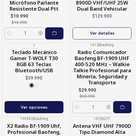
Micrófono Parlante
8900D VHF/UHF 25W
Resistente Dual Ptt
Dual Band Vehicular
$10.990
$129.900
$13.990
Ver detalles
Cantidad
|
1012
|
Baofeng
-17%
OFF
Teclado Mecánico
Radio Comunicador
Gamer T-WOLF T30
Baofeng BF-1909 UHF
RGB 63 Teclas
400-520 MHz – Walkie
Bluetooth/USB
Talkie Profesional para
Minería, Seguridad y
$39.990
Transporte
$29.990
$35.990
Ver opciones
Cantidad
1909X2
|
Baofeng
1015
|
QYT
Nuevo
Agotado
X2 Radio Bf-1909 Uhf,
Antena VHF UHF 7900D
Profesional Baofeng,
Tipo Diamond Alta