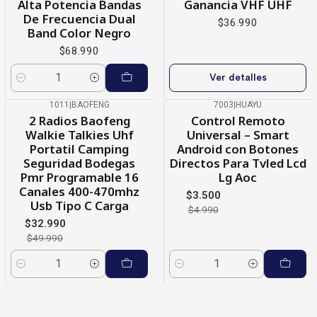
Alta Potencia Bandas
Ganancia VHF UHF
De Frecuencia Dual
$36.990
Band Color Negro
$68.990
Ver detalles
Cantidad
1011
|
BAOFENG
7003
|
HUAYU
-34%
OFF
-30%
OFF
2 Radios Baofeng
Control Remoto
Walkie Talkies Uhf
Universal – Smart
Portatil Camping
Android con Botones
Seguridad Bodegas
Directos Para Tvled Lcd
Pmr Programable 16
Lg Aoc
Canales 400-470mhz
$3.500
Usb Tipo C Carga
$4.990
$32.990
$49.990
Cantidad
Cantidad