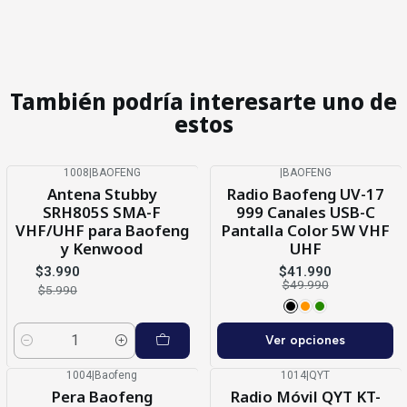
También podría interesarte uno de
estos
1008
|
BAOFENG
|
BAOFENG
-33%
OFF
-16%
OFF
Antena Stubby
Radio Baofeng UV-17
SRH805S SMA-F
999 Canales USB-C
VHF/UHF para Baofeng
Pantalla Color 5W VHF
y Kenwood
UHF
$3.990
$41.990
$49.990
$5.990
Ver opciones
Cantidad
1004
|
Baofeng
1014
|
QYT
-21%
OFF
Agotado
Pera Baofeng
Radio Móvil QYT KT-