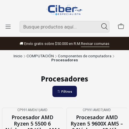
🚚 Envío gratis sobre $50.000 en R.M.
Revisar comunas
Inicio
COMPUTACIÓN
Componentes de computadora
Procesadores
Procesadores
Filtros
CP991AMD61
|
AMD
CP991AMD7
|
AMD
Agotado
Agotado
Procesador AMD
Procesador AMD
Ryzen 5 5500 6
Ryzen 5 9600X AM5 –