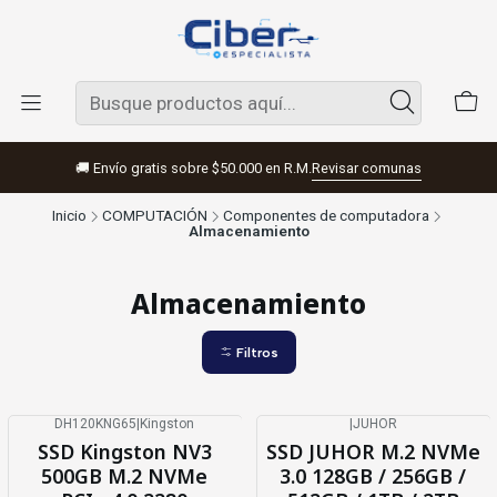
🚚 Envío gratis sobre $50.000 en R.M.
Revisar comunas
Inicio
COMPUTACIÓN
Componentes de computadora
Almacenamiento
Almacenamiento
Filtros
DH120KNG65
|
Kingston
|
JUHOR
SSD Kingston NV3
SSD JUHOR M.2 NVMe
500GB M.2 NVMe
3.0 128GB / 256GB /