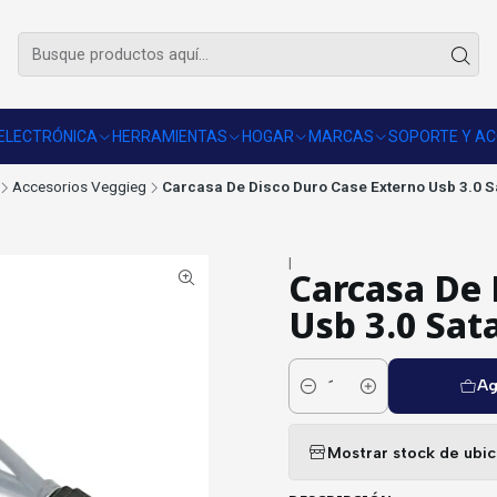
🚚 Envío gratis sobre $50.000 en R.M.
Revisar comunas
ELECTRÓNICA
HERRAMIENTAS
HOGAR
MARCAS
SOPORTE Y AC
Accesorios Veggieg
Carcasa De Disco Duro Case Externo Usb 3.0 S
|
Carcasa De 
Usb 3.0 Sat
Ag
Cantidad
Mostrar stock de ubi