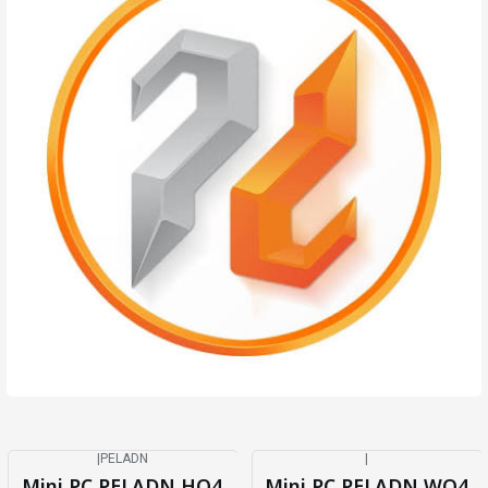
|
PELADN
|
-19%
OFF
Agotado
Mini PC PELADN HO4
Mini PC PELADN WO4