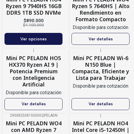
Ryzen 9 7940HS 16GB
Ryzen 5 7640HS | Alto
DDR5 1TB SSD NVMe
Rendimiento en
Formato Compacto
$890.000
$1.100.000
Disponible para cotización
Ver opciones
Ver detalles
|
|
Agotado
Agotado
Mini PC PELADN HO5
Mini PC PELADN Wi-6
HX370 Ryzen AI 9 |
N150 Blue |
Potencia Premium
Compacta, Eficiente y
con Inteligencia
Lista para Trabajar
Artificial
Disponible para cotización
Disponible para cotización
Ver detalles
Ver detalles
2900825081500002
|
PELADN
|
-4%
OFF
Agotado
Mini PC PELADN WO4
Mini PC PELADN HO4
Agotado
con AMD Ryzen 7
Intel Core i5-12450H |