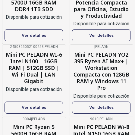
5700U 16GB RAM
Potencia Compacta
DDR4 1TB SDD
para Oficina, Estudio
y Productividad
Disponible para cotización
Disponible para cotización
Ver detalles
Ver detalles
2450825052100253
|
PELADN
|
PELADN
-15%
OFF
Agotado
Mini PC PELADN WI-6
Mini PC PELADN YO2
Agotado
Intel N100 | 16GB
395 Ryzen AI Max+ |
RAM | 512GB SSD |
Workstation
Wi-Fi Dual | LAN
Compacta con 128GB
Gigabit
RAM y Windows 11
Pro
Disponible para cotización
Disponible para cotización
Ver detalles
Ver detalles
9004
|
PELADN
9010
|
PELADN
-14%
OFF
-8%
OFF
Mini PC Ryzen 5
Mini PC PELADN Wi-8
5600H 16GB RAM
Intel N150 16GB RAM