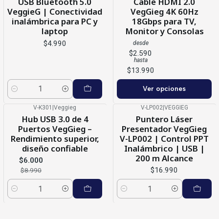
USB Bluetooth 5.0
Cable HDMI 2.0
VeggieG | Conectividad
VegGieg 4K 60Hz
inalámbrica para PC y
18Gbps para TV,
laptop
Monitor y Consolas
$4.990
desde
$2.590
hasta
$13.990
Ver opciones
Cantidad
V-K301
|
Veggieg
V-LP002
|
VEGGIEG
-33%
OFF
Hub USB 3.0 de 4
Puntero Láser
Puertos VegGieg –
Presentador VegGieg
Rendimiento superior,
V-LP002 | Control PPT
diseño confiable
Inalámbrico | USB |
200 m Alcance
$6.000
$16.990
$8.990
Cantidad
Cantidad