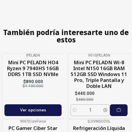
También podría interesarte uno de
estos
|
PELADN
9010
|
PELADN
-19%
OFF
-8%
OFF
Mini PC PELADN HO4
Mini PC PELADN Wi-8
Ryzen 9 7940HS 16GB
Intel N150 16GB RAM
DDR5 1TB SSD NVMe
512GB SSD Windows 11
Pro, Triple Pantalla y
$890.000
Doble LAN
$1.100.000
$440.000
$480.000
Ver opciones
Cantidad
9007
|
CoreForce
|
LOVINGCOOL
-8%
OFF
-17%
OFF
PC Gamer Ciber Star
Refrigeración Líquida