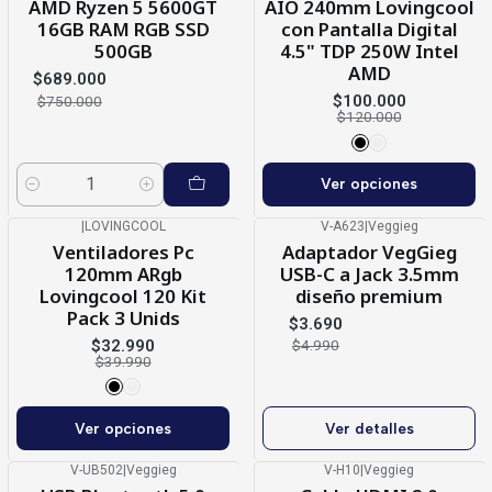
AMD Ryzen 5 5600GT
AIO 240mm Lovingcool
16GB RAM RGB SSD
con Pantalla Digital
500GB
4.5" TDP 250W Intel
AMD
$689.000
$100.000
$750.000
$120.000
Ver opciones
Cantidad
|
LOVINGCOOL
V-A623
|
Veggieg
-18%
OFF
-26%
OFF
Ventiladores Pc
Adaptador VegGieg
Agotado
120mm ARgb
USB-C a Jack 3.5mm
Lovingcool 120 Kit
diseño premium
Pack 3 Unids
$3.690
$32.990
$4.990
$39.990
Ver opciones
Ver detalles
V-UB502
|
Veggieg
V-H10
|
Veggieg