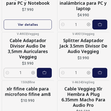
para PC y Notebook
inalámbrica para PC y
laptop
$7.990
$4.990
Ver detalles
Cantidad
V-A903
|
Veggieg
V-A901
|
Veggieg
Cable Adaptador
Splitter Adaptador
Divisor Audio De
Jack 3.5mm Divisor De
3,5mm Auriculares
Audio Veggieg
Veggieg
$3.990
$3.990
Cantidad
Cantidad
1506
|
fifine
V-A634
|
VegGieg
Nuevo
xlr fifine cable para
Cable Veggieg Xlr
microfono fifine am8
Hembra A Plug
6.35mm Macho Para
$10.990
Audio Pro