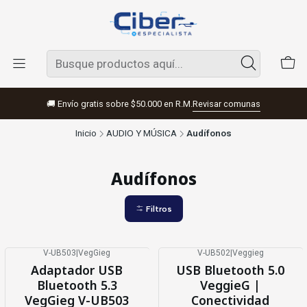
🚚 Envío gratis sobre $50.000 en R.M.
Revisar comunas
Inicio
AUDIO Y MÚSICA
Audífonos
Audífonos
Filtros
V-UB503
|
VegGieg
V-UB502
|
Veggieg
Agotado
Adaptador USB
USB Bluetooth 5.0
Bluetooth 5.3
VeggieG |
VegGieg V-UB503
Conectividad