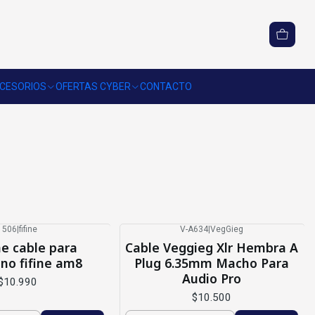
CESORIOS
OFERTAS CYBER
CONTACTO
1506
|
fifine
V-A634
|
VegGieg
Nuevo
ine cable para
Cable Veggieg Xlr Hembra A
no fifine am8
Plug 6.35mm Macho Para
Audio Pro
$10.990
$10.500