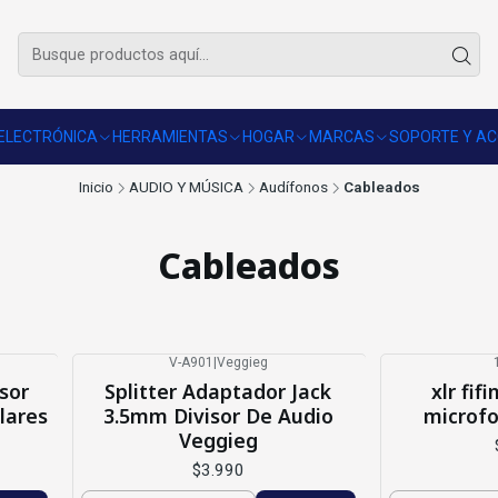
🚚 Envío gratis sobre $50.000 en R.M.
Revisar comunas
ELECTRÓNICA
HERRAMIENTAS
HOGAR
MARCAS
SOPORTE Y AC
Inicio
AUDIO Y MÚSICA
Audífonos
Cableados
Cableados
V-A901
|
Veggieg
sor
Splitter Adaptador Jack
xlr fif
lares
3.5mm Divisor De Audio
microfo
Veggieg
$3.990