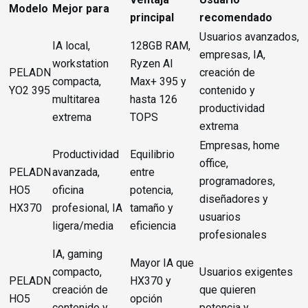
Modelo
Mejor para
principal
recomendado
Usuarios avanzados,
IA local,
128GB RAM,
empresas, IA,
workstation
Ryzen AI
PELADN
creación de
compacta,
Max+ 395 y
YO2 395
contenido y
multitarea
hasta 126
productividad
extrema
TOPS
extrema
Empresas, home
Productividad
Equilibrio
office,
PELADN
avanzada,
entre
programadores,
HO5
oficina
potencia,
diseñadores y
HX370
profesional, IA
tamaño y
usuarios
ligera/media
eficiencia
profesionales
IA, gaming
Mayor IA que
compacto,
Usuarios exigentes
PELADN
HX370 y
creación de
que quieren
HO5
opción
contenido y
potencia y