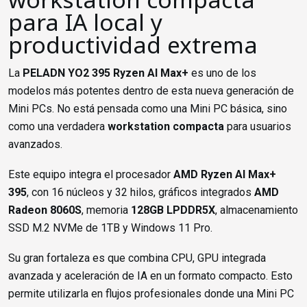
para IA local y
productividad extrema
La
PELADN YO2 395 Ryzen AI Max+
es uno de los
modelos más potentes dentro de esta nueva generación de
Mini PCs. No está pensada como una Mini PC básica, sino
como una verdadera
workstation compacta
para usuarios
avanzados.
Este equipo integra el procesador
AMD Ryzen AI Max+
395
, con 16 núcleos y 32 hilos, gráficos integrados
AMD
Radeon 8060S
, memoria
128GB LPDDR5X
, almacenamiento
SSD M.2 NVMe de 1TB y Windows 11 Pro.
Su gran fortaleza es que combina CPU, GPU integrada
avanzada y aceleración de IA en un formato compacto. Esto
permite utilizarla en flujos profesionales donde una Mini PC