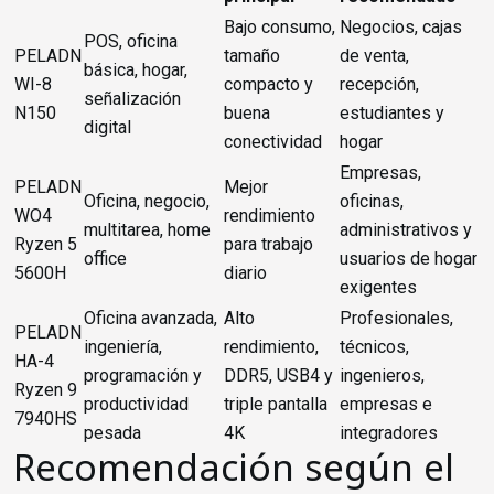
Bajo consumo,
Negocios, cajas
POS, oficina
PELADN
tamaño
de venta,
básica, hogar,
WI-8
compacto y
recepción,
señalización
N150
buena
estudiantes y
digital
conectividad
hogar
Empresas,
PELADN
Mejor
Oficina, negocio,
oficinas,
WO4
rendimiento
multitarea, home
administrativos y
Ryzen 5
para trabajo
office
usuarios de hogar
5600H
diario
exigentes
Oficina avanzada,
Alto
Profesionales,
PELADN
ingeniería,
rendimiento,
técnicos,
HA-4
programación y
DDR5, USB4 y
ingenieros,
Ryzen 9
productividad
triple pantalla
empresas e
7940HS
pesada
4K
integradores
Recomendación según el