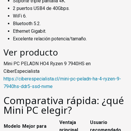
Soporte triple pantalla 4K.
2 puertos USB4 de 40Gbps.
WiFi 6.
Bluetooth 5.2.
Ethernet Gigabit.
Excelente relación potencia/tamaño.
Ver producto
Mini PC PELADN HO4 Ryzen 9 7940HS en
CiberEspecialista
https://ciberespecialista.cl/mini-pc-peladn-ha-4-ryzen-9-
7940hs-ddr5-ssd-nvme
Comparativa rápida: ¿qué
Mini PC elegir?
Ventaja
Usuario
Modelo
Mejor para
principal
recomendado