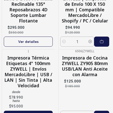
Reclinable 135°
de Envío 100 X 150
Reposabrazos 4D
mm | Compatible
Soporte Lumbar
MercadoLibre /
Flotante
Shopify / PC / Celular
$295.000
$94.990
$350.000
$120.000
Ver detalles
Cantidad
|
6506
|
ZYWELL
-32%
OFF
Impresora Térmica
Impresora de Cocina
Etiquetas 4" 100mm
ZYWELL ZY905 80mm
ZYWELL | Envíos
USB/LAN Anti Aceite
MercadoLibre | USB /
con Alarma
LAN | Sin Tinta | Alta
$125.000
Velocidad
$185.000
desde
$78.990
hasta
$95.000