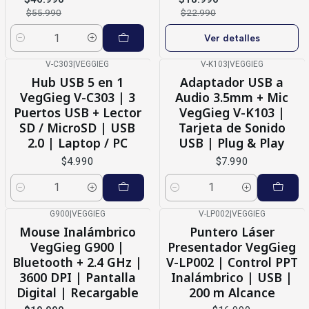
$55.990
$22.990
Ver detalles
Cantidad
V-C303
|
VEGGIEG
V-K103
|
VEGGIEG
Hub USB 5 en 1
Adaptador USB a
VegGieg V-C303 | 3
Audio 3.5mm + Mic
Puertos USB + Lector
VegGieg V-K103 |
SD / MicroSD | USB
Tarjeta de Sonido
2.0 | Laptop / PC
USB | Plug & Play
$4.990
$7.990
Cantidad
Cantidad
G900
|
VEGGIEG
V-LP002
|
VEGGIEG
-23%
OFF
Mouse Inalámbrico
Puntero Láser
VegGieg G900 |
Presentador VegGieg
Bluetooth + 2.4 GHz |
V-LP002 | Control PPT
3600 DPI | Pantalla
Inalámbrico | USB |
Digital | Recargable
200 m Alcance