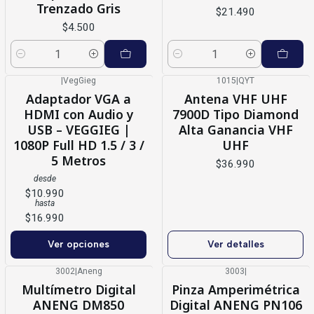
Trenzado Gris
$21.490
$4.500
Cantidad
Cantidad
|
VegGieg
1015
|
QYT
Agotado
Adaptador VGA a
Antena VHF UHF
HDMI con Audio y
7900D Tipo Diamond
USB – VEGGIEG |
Alta Ganancia VHF
1080P Full HD 1.5 / 3 /
UHF
5 Metros
$36.990
desde
$10.990
hasta
$16.990
Ver opciones
Ver detalles
3002
|
Aneng
3003
|
Multímetro Digital
Pinza Amperimétrica
ANENG DM850
Digital ANENG PN106