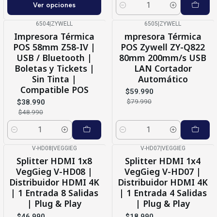
Ver opciones
Cantidad
6504
|
ZYWELL
6505
|
ZYWELL
-20%
OFF
-25%
OFF
Impresora Térmica
mpresora Térmica
POS 58mm Z58-IV |
POS Zywell ZY-Q822
USB / Bluetooth |
80mm 200mm/s USB
Boletas y Tickets |
LAN Cortador
Sin Tinta |
Automático
Compatible POS
$59.990
$79.990
$38.990
$48.990
Cantidad
Cantidad
V-HD08
|
VEGGIEG
V-HD07
|
VEGGIEG
-16%
OFF
-17%
OFF
Splitter HDMI 1x8
Splitter HDMI 1x4
Agotado
VegGieg V-HD08 |
VegGieg V-HD07 |
Distribuidor HDMI 4K
Distribuidor HDMI 4K
| 1 Entrada 8 Salidas
| 1 Entrada 4 Salidas
| Plug & Play
| Plug & Play
$46.990
$18.990