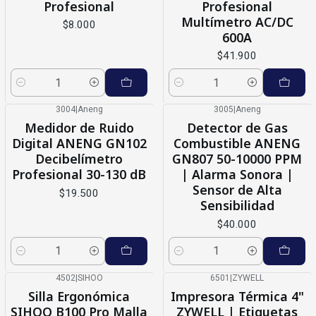
Profesional
Profesional
Multímetro AC/DC
$8.000
600A
$41.900
Cantidad
Cantidad
3004
|
Aneng
3005
|
Aneng
Medidor de Ruido
Detector de Gas
Digital ANENG GN102
Combustible ANENG
Decibelímetro
GN807 50-10000 PPM
Profesional 30-130 dB
| Alarma Sonora |
Sensor de Alta
$19.500
Sensibilidad
$40.000
Cantidad
Cantidad
4502
|
SIHOO
6501
|
ZYWELL
-16%
OFF
-21%
OFF
Silla Ergonómica
Impresora Térmica 4"
No disponible
SIHOO B100 Pro Malla
ZYWELL | Etiquetas