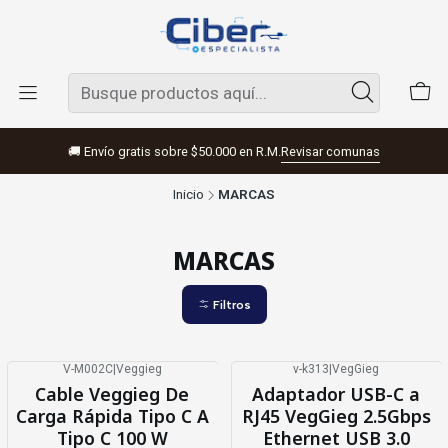
🚚 Envío gratis sobre $50.000 en R.M.
Revisar comunas
Inicio
MARCAS
MARCAS
Filtros
V-M002C
|
Veggieg
v-k313
|
VegGieg
Cable Veggieg De
Adaptador USB-C a
Carga Rápida Tipo C A
RJ45 VegGieg 2.5Gbps
Tipo C 100 W
Ethernet USB 3.0