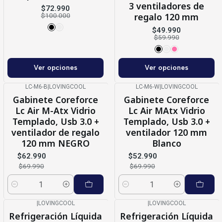
3 ventiladores de
$72.990
regalo 120 mm
$100.000
$49.990
$59.990
Ver opciones
Ver opciones
LC-M6-B
|
LOVINGCOOL
LC-M6-W
|
LOVINGCOOL
-10%
OFF
-24%
OFF
Gabinete Coreforce
Gabinete Coreforce
Lc Air M-Atx Vidrio
Lc Air MAtx Vidrio
Templado, Usb 3.0 +
Templado, Usb 3.0 +
ventilador de regalo
ventilador 120 mm
120 mm NEGRO
Blanco
$62.990
$52.990
$69.990
$69.990
Cantidad
Cantidad
|
LOVINGCOOL
|
LOVINGCOOL
-17%
OFF
-19%
OFF
Refrigeración Líquida
Refrigeración Líquida