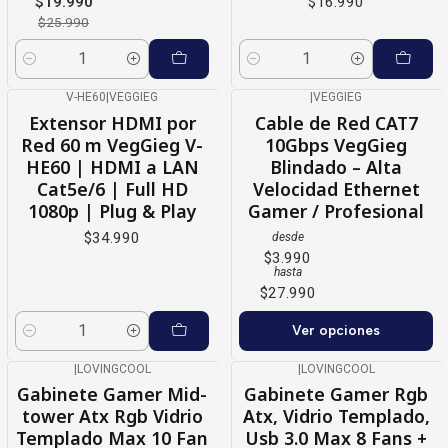
$19.990
$16.990
$25.990
Cantidad
Cantidad
V-HE60
|
VEGGIEG
|
VEGGIEG
Extensor HDMI por
Cable de Red CAT7
Red 60 m VegGieg V-
10Gbps VegGieg
HE60 | HDMI a LAN
Blindado – Alta
Cat5e/6 | Full HD
Velocidad Ethernet
1080p | Plug & Play
Gamer / Profesional
$34.990
desde
$3.990
hasta
$27.990
Ver opciones
Cantidad
|
LOVINGCOOL
|
LOVINGCOOL
-27%
OFF
-17%
OFF
Gabinete Gamer Mid-
Gabinete Gamer Rgb
tower Atx Rgb Vidrio
Atx, Vidrio Templado,
Templado Max 10 Fan
Usb 3.0 Max 8 Fans +