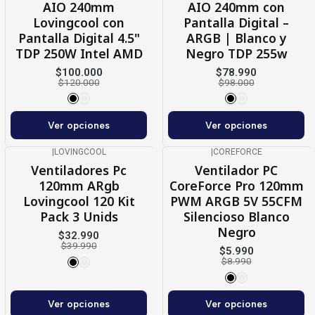
AIO 240mm
AIO 240mm con
Lovingcool con
Pantalla Digital –
Pantalla Digital 4.5"
ARGB | Blanco y
TDP 250W Intel AMD
Negro TDP 255w
$100.000
$78.990
$120.000
$98.000
Ver opciones
Ver opciones
|
LOVINGCOOL
|
COREFORCE
-18%
OFF
-33%
OFF
Ventiladores Pc
Ventilador PC
120mm ARgb
CoreForce Pro 120mm
Lovingcool 120 Kit
PWM ARGB 5V 55CFM
Pack 3 Unids
Silencioso Blanco
Negro
$32.990
$39.990
$5.990
$8.990
Ver opciones
Ver opciones