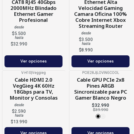
CAT8 RJ45 40Gbps
Ethernet Alta
2000MHz Blindado
Velocidad Gaming
Ethernet Gamer
Camara Oficina 100%
Profesional
Cobre Internet Xbox
Streaming Router
desde
$5.500
desde
hasta
$3.500
$32.990
hasta
$8.990
Ver opciones
Ver opciones
V-H10
|
Veggieg
PCIE28J
|
LOVINGCOOL
-18%
OFF
Cable HDMI 2.0
Cable GPU PCIe 2x8
VegGieg 4K 60Hz
Pines ARGB
18Gbps para TV,
Sincronizable para PC
Monitor y Consolas
Gamer Blanco Negro
$32.990
desde
$39.990
$2.590
hasta
$13.990
Ver opciones
Ver opciones