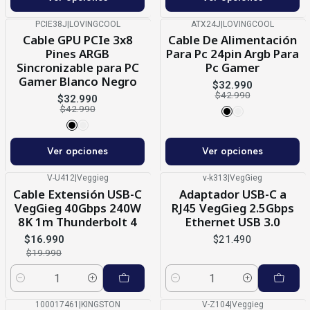
PCIE38J
|
LOVINGCOOL
ATX24J
|
LOVINGCOOL
-23%
OFF
-23%
OFF
Cable GPU PCIe 3x8
Cable De Alimentación
Pines ARGB
Para Pc 24pin Argb Para
Sincronizable para PC
Pc Gamer
Gamer Blanco Negro
$32.990
$42.990
$32.990
$42.990
Ver opciones
Ver opciones
V-U412
|
Veggieg
v-k313
|
VegGieg
-15%
OFF
Cable Extensión USB-C
Adaptador USB-C a
VegGieg 40Gbps 240W
RJ45 VegGieg 2.5Gbps
8K 1m Thunderbolt 4
Ethernet USB 3.0
$16.990
$21.490
$19.990
Cantidad
Cantidad
100017461
|
KINGSTON
V-Z104
|
Veggieg