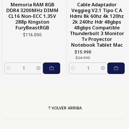
-36%
OFF
Memoria RAM 8GB
Cable Adaptador
DDR4 3200MHz DIMM
Veggieg V2.1 Tipo C A
CL16 Non-ECC 1.35V
Hdmi 8k 60hz 4k 120hz
288p Kingston
2k 240hz Hdr 48gbps
FuryBeastRGB
48gbps Compatible
Thunderbolt 3 Monitor
$116.000
Tv Proyector
Notebook Tablet Mac
$15.990
$24.990
Cantidad
Cantidad
VOLVER ARRIBA