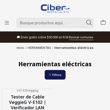
🚚 Envío gratis sobre $50.000 en R.M.
Revisar comunas
Inicio
HERRAMIENTAS
Herramientas eléctricas
Herramientas eléctricas
Filtros
V-E102
|
Veggieg
Tester de Cable
VeggieG V-E102 |
Verificador LAN