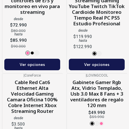
controles de E/S y
Streaming Gaming
monitoreo en vivo para
YouTube Twitch TikTok
streaming
Cardioide Monitoreo
Tiempo Real PC PS5
desde
Estudio Profesional
$72.990
$80.000
desde
hasta
$119.990
$85.990
hasta
$90.000
$122.990
Ver opciones
Ver opciones
|
CoreForce
|
LOVINGCOOL
-17%
OFF
Cable Red Cat6
Gabinete Gamer Rgb
Ethernet Alta
Atx, Vidrio Templado,
Velocidad Gaming
Usb 3.0 Max 8 Fans + 3
Camara Oficina 100%
ventiladores de regalo
Cobre Internet Xbox
120 mm
Streaming Router
$49.990
$59.990
desde
$3.500
hasta