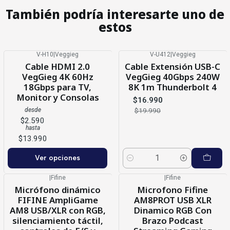
También podría interesarte uno de
estos
V-H10
|
Veggieg
V-U412
|
Veggieg
-15%
OFF
Cable HDMI 2.0
Cable Extensión USB-C
VegGieg 4K 60Hz
VegGieg 40Gbps 240W
18Gbps para TV,
8K 1m Thunderbolt 4
Monitor y Consolas
$16.990
$19.990
desde
$2.590
hasta
$13.990
Ver opciones
Cantidad
|
Fifine
|
Fifine
-9%
OFF
Micrófono dinámico
Microfono Fifine
FIFINE AmpliGame
AM8PROT USB XLR
AM8 USB/XLR con RGB,
Dinamico RGB Con
silenciamiento táctil,
Brazo Podcast