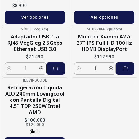
$8.990
Ver opciones
Ver opciones
v-k313
|
VegGieg
MT027XIA97
|
Xiaomi
Adaptador USB-C a
Monitor Xiaomi A27i
RJ45 VegGieg 2.5Gbps
27” IPS Full HD 100Hz
Ethernet USB 3.0
HDMI DisplayPort
$21.490
$112.990
Cantidad
Cantidad
|
LOVINGCOOL
-17%
OFF
Refrigeración Líquida
AIO 240mm Lovingcool
con Pantalla Digital
4.5" TDP 250W Intel
AMD
$100.000
$120.000