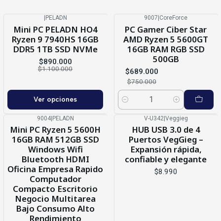
|
PELADN
9007
|
CoreForce
-19%
OFF
-8%
OFF
Mini PC PELADN HO4
PC Gamer Ciber Star
Ryzen 9 7940HS 16GB
AMD Ryzen 5 5600GT
DDR5 1TB SSD NVMe
16GB RAM RGB SSD
500GB
$890.000
$1.100.000
$689.000
$750.000
Ver opciones
Cantidad
9004
|
PELADN
V-U342
|
Veggieg
-14%
OFF
Mini PC Ryzen 5 5600H
HUB USB 3.0 de 4
16GB RAM 512GB SSD
Puertos VegGieg –
Windows Wifi
Expansión rápida,
Bluetooth HDMI
confiable y elegante
Oficina Empresa Rapido
$8.990
Computador
Compacto Escritorio
Negocio Multitarea
Bajo Consumo Alto
Rendimiento