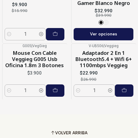
Gamer Blanco Negro
$9.900
$32.990
$15.990
$39.990
Ver opciones
Cantidad
G005
|
VegGieg
V-UB506
|
Veggieg
Nuevo
-15%
OFF
Mouse Con Cable
Adaptador 2 En 1
Veggieg G005 Usb
Bluetooth5.4 + Wifi 6+
Oficina 1.8m 3 Botones
1100mbps Veggieg
$3.900
$22.990
$26.990
Cantidad
Cantidad
VOLVER ARRIBA