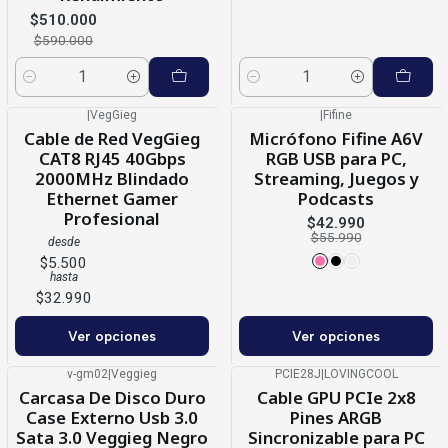
$510.000
$590.000
Cantidad
Cantidad
|
VegGieg
|
Fifine
-23%
OFF
Cable de Red VegGieg
Micrófono Fifine A6V
CAT8 RJ45 40Gbps
RGB USB para PC,
2000MHz Blindado
Streaming, Juegos y
Ethernet Gamer
Podcasts
Profesional
$42.990
$55.990
desde
$5.500
hasta
$32.990
Ver opciones
Ver opciones
v-gm02
|
Veggieg
PCIE28J
|
LOVINGCOOL
-38%
OFF
-18%
OFF
Carcasa De Disco Duro
Cable GPU PCIe 2x8
Case Externo Usb 3.0
Pines ARGB
Sata 3.0 Veggieg Negro
Sincronizable para PC