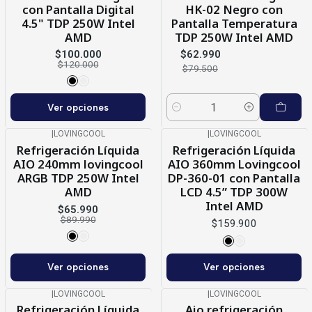
con Pantalla Digital
HK-02 Negro con
4.5" TDP 250W Intel
Pantalla Temperatura
AMD
TDP 250W Intel AMD
$100.000
$62.990
$120.000
$79.500
Ver opciones
Cantidad
|
LOVINGCOOL
|
LOVINGCOOL
-27%
OFF
Refrigeración Líquida
Refrigeración Líquida
AIO 240mm lovingcool
AIO 360mm Lovingcool
ARGB TDP 250W Intel
DP-360-01 con Pantalla
AMD
LCD 4.5” TDP 300W
Intel AMD
$65.990
$89.990
$159.900
Ver opciones
Ver opciones
|
LOVINGCOOL
|
LOVINGCOOL
-28%
OFF
Refrigeración Líquida
Aio refrigeración