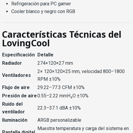
Refrigeración para PC gamer
Cooler blanco y negro con RGB
Características Técnicas del
LovingCool
Especificación
Detalle
Radiador
274×120×27 mm
2× 120×120×25 mm, velocidad 800–1800
Ventiladores
RPM ±10%
Flujo de aire
29.22–77.3 CFM ±10%
Presión de aire
0.55–2.22 mmH₂O ±10%
Ruido del
22.3–37.1 dBA ±10%
ventilador
Iluminación
ARGB personalizable
Muestra temperatura y carga del sistema en
Pantalla digital