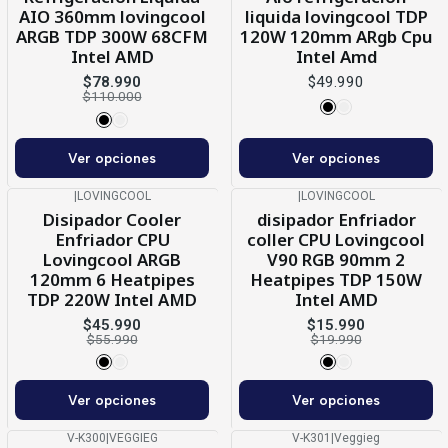
AIO 360mm lovingcool
liquida lovingcool TDP
ARGB TDP 300W 68CFM
120W 120mm ARgb Cpu
Intel AMD
Intel Amd
$78.990
$49.990
$110.000
Ver opciones
Ver opciones
|
LOVINGCOOL
|
LOVINGCOOL
-18%
OFF
-20%
OFF
Disipador Cooler
disipador Enfriador
Enfriador CPU
coller CPU Lovingcool
Lovingcool ARGB
V90 RGB 90mm 2
120mm 6 Heatpipes
Heatpipes TDP 150W
TDP 220W Intel AMD
Intel AMD
$45.990
$15.990
$55.990
$19.990
Ver opciones
Ver opciones
V-K300
|
VEGGIEG
V-K301
|
Veggieg
-33%
OFF