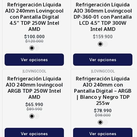
-17%
OFF
Refrigeración Líquida
Refrigeración Líquida
AIO 240mm Lovingcool
AIO 360mm Lovingcool
con Pantalla Digital
DP-360-01 con Pantalla
4.5" TDP 250W Intel
LCD 4.5” TDP 300W
AMD
Intel AMD
$100.000
$159.900
$120.000
Ver opciones
Ver opciones
|
LOVINGCOOL
|
LOVINGCOOL
-27%
OFF
-19%
OFF
Refrigeración Líquida
Refrigeración Líquida
AIO 240mm lovingcool
AIO 240mm con
ARGB TDP 250W Intel
Pantalla Digital – ARGB
AMD
| Blanco y Negro TDP
255w
$65.990
$89.990
$78.990
$98.000
Ver opciones
Ver opciones