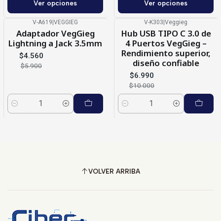
Ver opciones
Ver opciones
V-A619
|
VEGGIEG
V-K303
|
Veggieg
-23%
OFF
-30%
OFF
Adaptador VegGieg
Hub USB TIPO C 3.0 de
Lightning a Jack 3.5mm
4 Puertos VegGieg –
Rendimiento superior,
$4.560
diseño confiable
$5.900
$6.990
$10.000
Cantidad
Cantidad
VOLVER ARRIBA