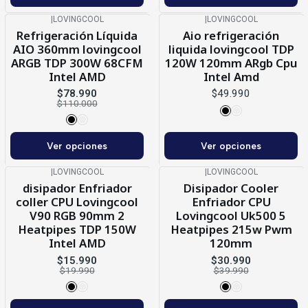
|
LOVINGCOOL
|
LOVINGCOOL
-28%
OFF
Refrigeración Líquida
Aio refrigeración
AIO 360mm lovingcool
liquida lovingcool TDP
ARGB TDP 300W 68CFM
120W 120mm ARgb Cpu
Intel AMD
Intel Amd
$78.990
$49.990
$110.000
Ver opciones
Ver opciones
|
LOVINGCOOL
|
LOVINGCOOL
-20%
OFF
-23%
OFF
disipador Enfriador
Disipador Cooler
coller CPU Lovingcool
Enfriador CPU
V90 RGB 90mm 2
Lovingcool Uk500 5
Heatpipes TDP 150W
Heatpipes 215w Pwm
Intel AMD
120mm
$15.990
$30.990
$19.990
$39.990