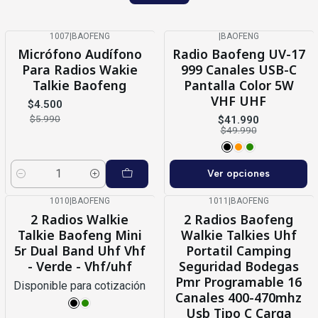
1007
|
BAOFENG
|
BAOFENG
-25%
OFF
-16%
OFF
Micrófono Audífono
Radio Baofeng UV-17
Para Radios Wakie
999 Canales USB-C
Talkie Baofeng
Pantalla Color 5W
VHF UHF
$4.500
$5.990
$41.990
$49.990
Ver opciones
Cantidad
1010
|
BAOFENG
1011
|
BAOFENG
-21%
OFF
-34%
OFF
2 Radios Walkie
2 Radios Baofeng
Agotado
Talkie Baofeng Mini
Walkie Talkies Uhf
5r Dual Band Uhf Vhf
Portatil Camping
- Verde - Vhf/uhf
Seguridad Bodegas
Pmr Programable 16
Disponible para cotización
Canales 400-470mhz
Usb Tipo C Carga