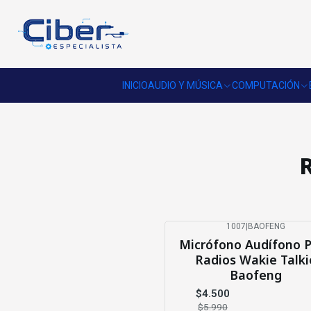
INICIO
AUDIO Y MÚSICA
COMPUTACIÓN
R
1007
|
BAOFENG
-25%
OFF
Micrófono Audífono 
Radios Wakie Talki
Baofeng
$4.500
$5.990