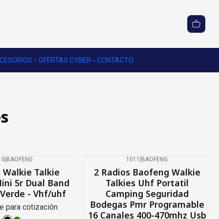
CESORIOS
OFERTAS CYBER
CONTACTO
es
10
|
BAOFENG
1011
|
BAOFENG
-34%
OFF
 Walkie Talkie
2 Radios Baofeng Walkie
ini 5r Dual Band
Talkies Uhf Portatil
 Verde - Vhf/uhf
Camping Seguridad
Bodegas Pmr Programable
e para cotización
16 Canales 400-470mhz Usb