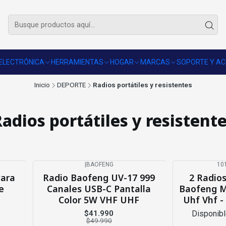
🚚 Envío gratis sobre $50.000 en R.M.
Revisar comunas
ELECTRÓNICA
HERRAMIENTAS
HOGAR
MARCAS
SOPORTE Y AC
Inicio
DEPORTE
Radios portátiles y resistentes
adios portátiles y resistent
|
BAOFENG
10
-16%
OFF
-21%
OFF
Para
Radio Baofeng UV-17 999
2 Radios
Agotado
e
Canales USB-C Pantalla
Baofeng M
Color 5W VHF UHF
Uhf Vhf -
$41.990
Disponibl
$49.990