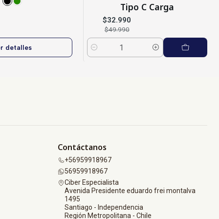
Tipo C Carga
$32.990
$49.990
r detalles
Cantidad
Contáctanos
+56959918967
56959918967
Ciber Especialista
Avenida Presidente eduardo frei montalva
1495
Santiago - Independencia
Región Metropolitana - Chile