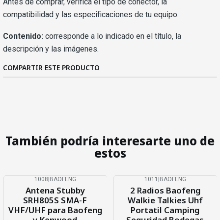
Antes de comprar, verifica el tipo de conector, la
compatibilidad y las especificaciones de tu equipo.
Contenido:
corresponde a lo indicado en el título, la
descripción y las imágenes.
COMPARTIR ESTE PRODUCTO
También podría interesarte uno de
estos
1008
|
BAOFENG
1011
|
BAOFENG
-33%
OFF
-34%
OFF
Antena Stubby
2 Radios Baofeng
SRH805S SMA-F
Walkie Talkies Uhf
VHF/UHF para Baofeng
Portatil Camping
y Kenwood
Seguridad Bodegas