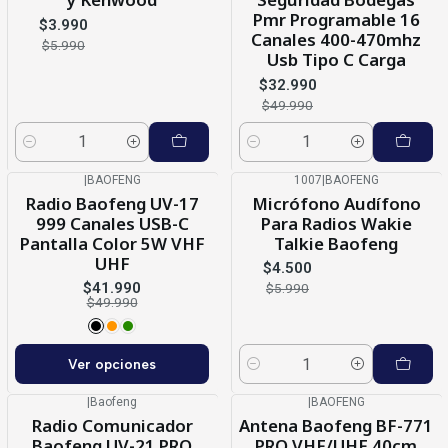
Pmr Programable 16
$3.990
Canales 400-470mhz
$5.990
Usb Tipo C Carga
$32.990
$49.990
Cantidad
Cantidad
|
BAOFENG
1007
|
BAOFENG
-16%
OFF
-25%
OFF
Radio Baofeng UV-17
Micrófono Audífono
999 Canales USB-C
Para Radios Wakie
Pantalla Color 5W VHF
Talkie Baofeng
UHF
$4.500
$41.990
$5.990
$49.990
Ver opciones
Cantidad
|
Baofeng
|
BAOFENG
-20%
OFF
-29%
OFF
Radio Comunicador
Antena Baofeng BF-771
Baofeng UV-21 PRO
PRO VHF/UHF 40cm