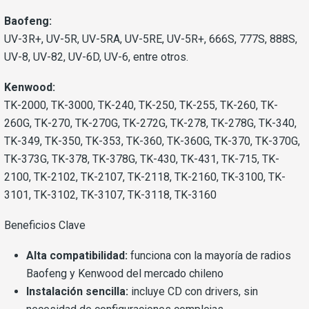
Baofeng:
UV-3R+, UV-5R, UV-5RA, UV-5RE, UV-5R+, 666S, 777S, 888S,
UV-8, UV-82, UV-6D, UV-6, entre otros.
Kenwood:
TK-2000, TK-3000, TK-240, TK-250, TK-255, TK-260, TK-
260G, TK-270, TK-270G, TK-272G, TK-278, TK-278G, TK-340,
TK-349, TK-350, TK-353, TK-360, TK-360G, TK-370, TK-370G,
TK-373G, TK-378, TK-378G, TK-430, TK-431, TK-715, TK-
2100, TK-2102, TK-2107, TK-2118, TK-2160, TK-3100, TK-
3101, TK-3102, TK-3107, TK-3118, TK-3160
Beneficios Clave
Alta compatibilidad:
funciona con la mayoría de radios
Baofeng y Kenwood del mercado chileno
Instalación sencilla:
incluye CD con drivers, sin