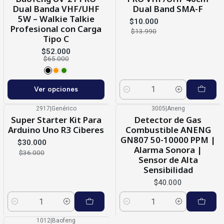
Dual Banda VHF/UHF
Dual Band SMA-F
5W – Walkie Talkie
$10.000
Profesional con Carga
$13.990
Tipo C
$52.000
$65.000
Ver opciones
Cantidad
2917
|
Genérico
3005
|
Aneng
-17%
OFF
Super Starter Kit Para
Detector de Gas
Nuevo
Arduino Uno R3 Ciberes
Combustible ANENG
GN807 50-10000 PPM |
$30.000
Alarma Sonora |
$36.000
Sensor de Alta
Sensibilidad
$40.000
Cantidad
Cantidad
1012
|
Baofeng