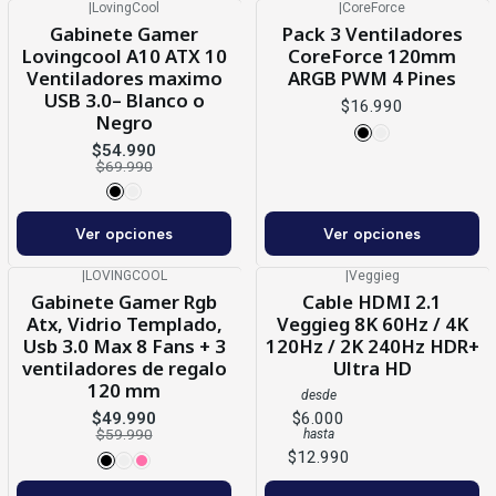
|
LovingCool
|
CoreForce
-21%
OFF
Nuevo
Gabinete Gamer
Pack 3 Ventiladores
Lovingcool A10 ATX 10
CoreForce 120mm
Ventiladores maximo
ARGB PWM 4 Pines
USB 3.0– Blanco o
$16.990
Negro
$54.990
$69.990
Ver opciones
Ver opciones
|
LOVINGCOOL
|
Veggieg
-17%
OFF
Gabinete Gamer Rgb
Cable HDMI 2.1
Atx, Vidrio Templado,
Veggieg 8K 60Hz / 4K
Usb 3.0 Max 8 Fans + 3
120Hz / 2K 240Hz HDR+
ventiladores de regalo
Ultra HD
120 mm
desde
$49.990
$6.000
$59.990
hasta
$12.990