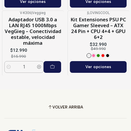
Ver opciones
Ver opciones
V-K306
|
Veggieg
|
LOVINGCOOL
-19%
OFF
-34%
OFF
Adaptador USB 3.0 a
Kit Extensiones PSU PC
LAN RJ45 1000Mbps
Gamer Sleeved – ATX
VegGieg – Conectividad
24 Pin + CPU 4+4 + GPU
estable, velocidad
6+2
máxima
$32.990
$49.990
$12.990
$15.990
Ver opciones
Cantidad
VOLVER ARRIBA