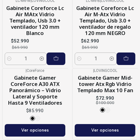
LC-M6-W
|
LOVINGCOOL
LC-M6-B
|
LOVINGCOOL
-24%
OFF
-10%
OFF
Gabinete Coreforce Lc
Gabinete Coreforce Lc
Air MAtx Vidrio
Air M-Atx Vidrio
Templado, Usb 3.0 +
Templado, Usb 3.0 +
ventilador 120 mm
ventilador de regalo
Blanco
120 mm NEGRO
$52.990
$62.990
$69.990
$69.990
Cantidad
Cantidad
|
CoreForce
|
LOVINGCOOL
-27%
OFF
Gabinete Gamer
Gabinete Gamer Mid-
CoreForce A30 ATX
tower Atx Rgb Vidrio
Panorámico – Vidrio
Templado Max 10 Fan
Lateral y Soporte
$72.990
Hasta 9 Ventiladores
$100.000
$85.990
Ver opciones
Ver opciones