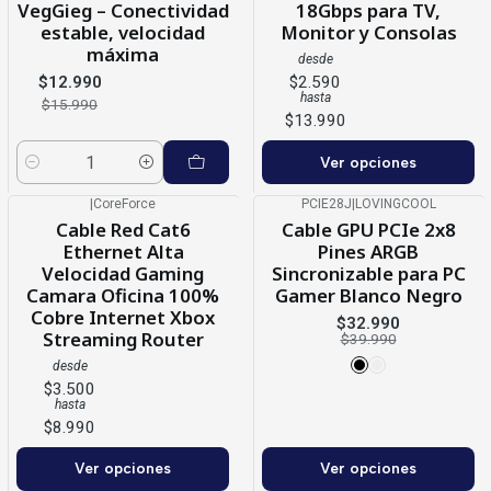
VegGieg – Conectividad
18Gbps para TV,
estable, velocidad
Monitor y Consolas
máxima
desde
$12.990
$2.590
hasta
$15.990
$13.990
Ver opciones
Cantidad
|
CoreForce
PCIE28J
|
LOVINGCOOL
-18%
OFF
Cable Red Cat6
Cable GPU PCIe 2x8
Ethernet Alta
Pines ARGB
Velocidad Gaming
Sincronizable para PC
Camara Oficina 100%
Gamer Blanco Negro
Cobre Internet Xbox
$32.990
Streaming Router
$39.990
desde
$3.500
hasta
$8.990
Ver opciones
Ver opciones