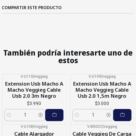
COMPARTIR ESTE PRODUCTO
También podría interesarte uno de
estos
V-U110
|
Veggieg
V-U109
|
Veggieg
Extension Usb Macho A
Extension Usb Macho A
Macho Veggieg Cable
Macho Veggieg Cable
Usb 2.0 3m Negro
Usb 2.0 1,5m Negro
$3.990
$3.000
Cantidad
Cantidad
V-U108
|
Veggieg
V-M002C
|
Veggieg
-13%
OFF
Cable Alargador
Cable Veggieg De Carga