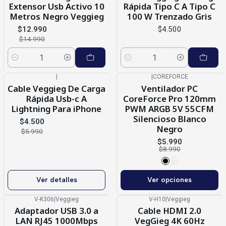
Extensor Usb Activo 10
Rápida Tipo C A Tipo C
Metros Negro Veggieg
100 W Trenzado Gris
$12.990
$4.500
$14.990
Cantidad
Cantidad
|
|
COREFORCE
-25%
OFF
-33%
OFF
Cable Veggieg De Carga
Ventilador PC
Agotado
Rápida Usb-c A
CoreForce Pro 120mm
Lightning Para iPhone
PWM ARGB 5V 55CFM
Silencioso Blanco
$4.500
Negro
$5.990
$5.990
$8.990
Ver detalles
Ver opciones
V-K306
|
Veggieg
V-H10
|
Veggieg
-19%
OFF
Adaptador USB 3.0 a
Cable HDMI 2.0
LAN RJ45 1000Mbps
VegGieg 4K 60Hz