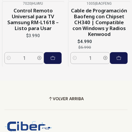
7020
|
HUAYU
1005
|
BAOFENG
-17%
OFF
Control Remoto
Cable de Programación
Universal para TV
Baofeng con Chipset
Samsung RM-L1618 –
CH340 | Compatible
Listo para Usar
con Windows y Radios
Kenwood
$3.990
$4.990
$5.990
Cantidad
Cantidad
VOLVER ARRIBA