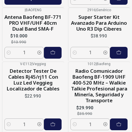
Cantidad
|
BAOFENG
2916
|
Genérico
-29%
OFF
Nuevo
Antena Baofeng BF-771
Super Starter Kit
PRO VHF/UHF 40cm
Avanzado Para Arduino
Dual Band SMA-F
Uno R3 Dip Ciberes
$10.000
$38.990
$13.990
Cantidad
Cantidad
V-E112
|
Veggieg
1012
|
Baofeng
-17%
OFF
Detector Tester De
Radio Comunicador
Cables Rj45/rj11 Con
Baofeng BF-1909 UHF
Luz Led Veggieg
400-520 MHz – Walkie
Localizador de Cables
Talkie Profesional para
Minería, Seguridad y
$22.990
Transporte
$29.990
$35.990
Cantidad
Cantidad