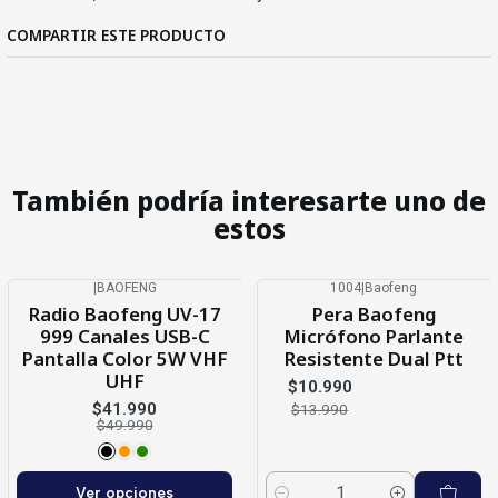
COMPARTIR ESTE PRODUCTO
También podría interesarte uno de
estos
|
BAOFENG
1004
|
Baofeng
-16%
OFF
-21%
OFF
Radio Baofeng UV-17
Pera Baofeng
999 Canales USB-C
Micrófono Parlante
Pantalla Color 5W VHF
Resistente Dual Ptt
UHF
$10.990
$41.990
$13.990
$49.990
Ver opciones