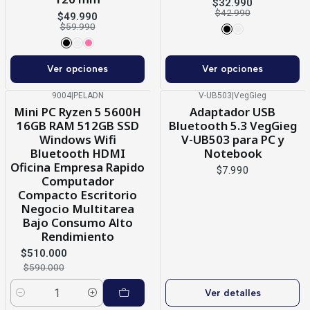
$32.990
$42.990
$49.990
$59.990
Ver opciones
Ver opciones
9004
|
PELADN
V-UB503
|
VegGieg
-14%
OFF
Agotado
Mini PC Ryzen 5 5600H
Adaptador USB
16GB RAM 512GB SSD
Bluetooth 5.3 VegGieg
Windows Wifi
V-UB503 para PC y
Bluetooth HDMI
Notebook
Oficina Empresa Rapido
$7.990
Computador
Compacto Escritorio
Negocio Multitarea
Bajo Consumo Alto
Rendimiento
$510.000
$590.000
Ver detalles
Cantidad