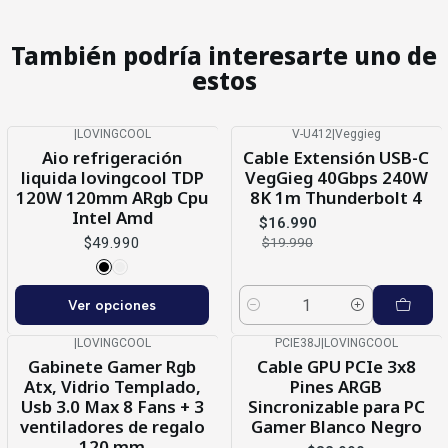
También podría interesarte uno de
estos
|
LOVINGCOOL
V-U412
|
Veggieg
-15%
OFF
Aio refrigeración
Cable Extensión USB-C
liquida lovingcool TDP
VegGieg 40Gbps 240W
120W 120mm ARgb Cpu
8K 1m Thunderbolt 4
Intel Amd
$16.990
$49.990
$19.990
Ver opciones
Cantidad
|
LOVINGCOOL
PCIE38J
|
LOVINGCOOL
-17%
OFF
-23%
OFF
Gabinete Gamer Rgb
Cable GPU PCIe 3x8
Atx, Vidrio Templado,
Pines ARGB
Usb 3.0 Max 8 Fans + 3
Sincronizable para PC
ventiladores de regalo
Gamer Blanco Negro
120 mm