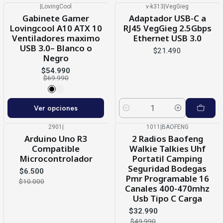
|
LovingCool
v-k313
|
VegGieg
-21%
OFF
Gabinete Gamer
Adaptador USB-C a
Lovingcool A10 ATX 10
RJ45 VegGieg 2.5Gbps
Ventiladores maximo
Ethernet USB 3.0
USB 3.0– Blanco o
$21.490
Negro
$54.990
$69.990
Ver opciones
Cantidad
2901
|
1011
|
BAOFENG
-35%
OFF
-34%
OFF
Arduino Uno R3
2 Radios Baofeng
Compatible
Walkie Talkies Uhf
Microcontrolador
Portatil Camping
Seguridad Bodegas
$6.500
Pmr Programable 16
$10.000
Canales 400-470mhz
Usb Tipo C Carga
$32.990
$49.990