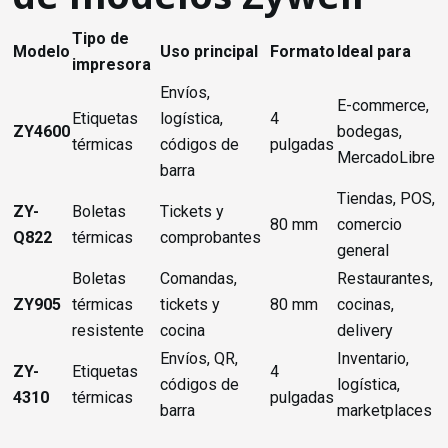
Tipo de
Modelo
Uso principal
Formato
Ideal para
impresora
Envíos,
E-commerce,
Etiquetas
logística,
4
ZY4600
bodegas,
térmicas
códigos de
pulgadas
MercadoLibre
barra
Tiendas, POS,
ZY-
Boletas
Tickets y
80 mm
comercio
Q822
térmicas
comprobantes
general
Boletas
Comandas,
Restaurantes,
ZY905
térmicas
tickets y
80 mm
cocinas,
resistente
cocina
delivery
Envíos, QR,
Inventario,
ZY-
Etiquetas
4
códigos de
logística,
4310
térmicas
pulgadas
barra
marketplaces